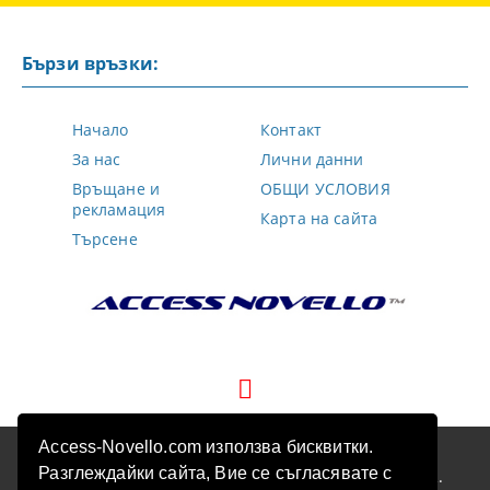
Бързи връзки:
Начало
Контакт
За нас
Лични данни
Връщане и
ОБЩИ УСЛОВИЯ
рекламация
Карта на сайта
Търсене
Access-Novello.com използва бисквитки.
GDPR
Разглеждайки сайта, Вие се съгласявате с
Нашият онлайн магазин е 100% съобразен с GDPR.