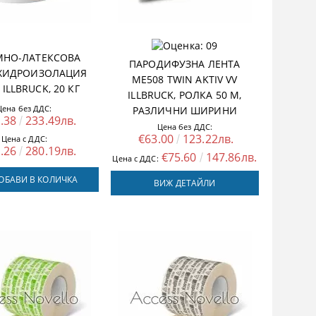
МНО-ЛАТЕКСОВA
ПАРОДИФУЗНА ЛЕНТА
 ХИДРОИЗОЛАЦИЯ
ME508 TWIN AKTIV VV
 ILLBRUCK, 20 КГ
ILLBRUCK, РОЛКА 50 M,
Цена без ДДС:
РАЗЛИЧНИ ШИРИНИ
.38
233.49лв.
Цена без ДДС:
€63.00
123.22лв.
Цена с ДДС:
.26
280.19лв.
€75.60
147.86лв.
Цена с ДДС:
ОБАВИ В КОЛИЧКА
ВИЖ ДЕТАЙЛИ