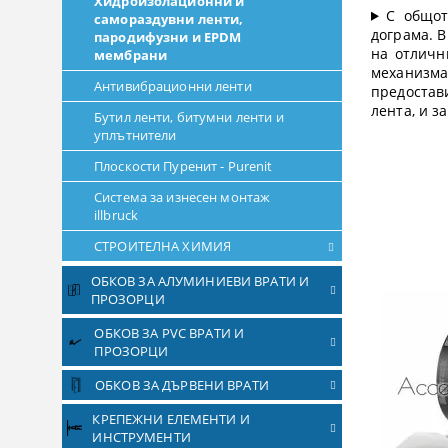
Хидроизолационни и
С общот
самораздувни ленти,
дограма. В
пародифузни и EPDM
на отличн
мембрани
механизма
Антивибрационни ленти
предостав
лента, и з
Бутил ленти, битумни ленти и
уплътнители
Плоскости Пуренит - Purenit
Система за изнесен монтаж
illbruck
СТРОИТЕЛНА ХИМИЯ
ОБКОВ ЗА АЛУМИНИЕВИ ВРАТИ И
ПРОЗОРЦИ
ОБКОВ ЗА PVC ВРАТИ И
ПРОЗОРЦИ
ОБКОВ ЗА ДЪРВЕНИ ВРАТИ
КРЕПЕЖНИ ЕЛЕМЕНТИ И
ИНСТРУМЕНТИ