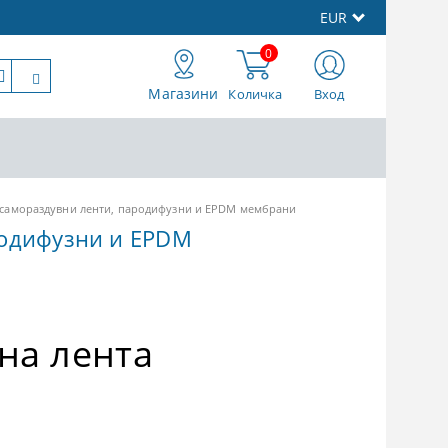
EUR
0
Магазини
Количка
Вход
самораздувни ленти, пародифузни и EPDM мембрани
родифузни и EPDM
на лента