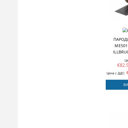
ПАРОД
ME501
ILLBRU
Ц
€82.
Цена с ДДС:
ВИ