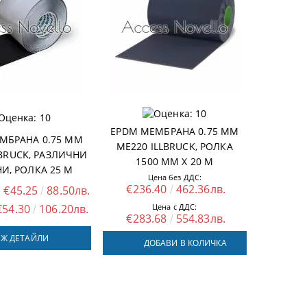
EPDM МЕМБРАНА 0.75 MM
МБРАНА 0.75 MM
ME220 ILLBRUCK, РОЛКА
LBRUCK, РАЗЛИЧНИ
1500 MM X 20 M
И, РОЛКА 25 M
Цена без ДДС:
€236.40
462.36лв.
€45.25
88.50лв.
:
Цена с ДДС:
€54.30
106.20лв.
€283.68
554.83лв.
Ж ДЕТАЙЛИ
ДОБАВИ В КОЛИЧКА