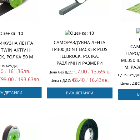
САМОРАЗДУВНА ЛЕНТА
ИФУЗНА ЛЕНТА
САМ
TP300 JOINT BACKER PLUS
 TWIN AKTIV HI
ПАРО
ILLBRUCK, РОЛКА,
CK, РОЛКА 50 M
ME350 I
РАЗЛИЧНИ РАЗМЕРИ
ена без ДДС:
M, РА
50
161.36лв.
€7.00
13.69лв.
Цена без ДДС:
Цена без ДД
€99.00
193.63лв.
€8.40
16.43лв.
Цена с ДДС:
Цена с ДДС
Ж ДЕТАЙЛИ
ВИЖ ДЕТАЙЛИ
В