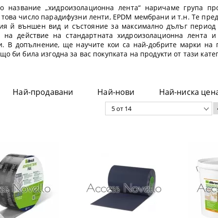
о название „хидроизолационна лента“ наричаме група про
 това число парадифузни ленти, EPDM мембрани и т.н. Те пред
ия й външен вид и състояние за максимално дълъг период 
 на действие на стандартната хидроизолационна лента и
и. В допълнение, ще научите кои са най-добрите марки на 
ащо би била изгодна за вас покупката на продукти от тази ка
Най-продавани
Най-нови
Най-ниска цен