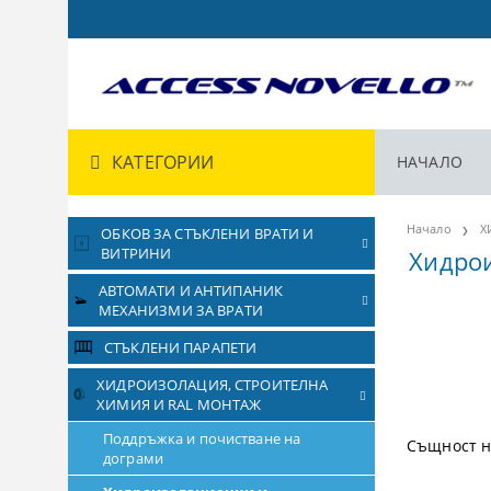
КАТЕГОРИИ
НАЧАЛО
Начало
Х
ОБКОВ ЗА СТЪКЛЕНИ ВРАТИ И
ВИТРИНИ
Хидро
АВТОМАТИ И АНТИПАНИК
МЕХАНИЗМИ ЗА ВРАТИ
СТЪКЛЕНИ ПАРАПЕТИ
ХИДРОИЗОЛАЦИЯ, СТРОИТЕЛНА
ХИМИЯ И RAL МОНТАЖ
Поддръжка и почистване на
Същност н
дограми