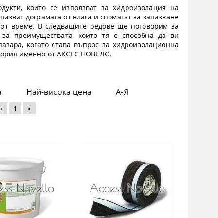
дукти, които се използват за хидроизолация на
пазват дограмата от влага и спомагат за запазване
от време. В следващите редове ще поговорим за
 за преимуществата, които тя е способна да ви
пазара, когато става въпрос за хидроизолационна
тегория именно от АКСЕС НОВЕЛО.
а
Най-висока цена
А-Я
«
1
»