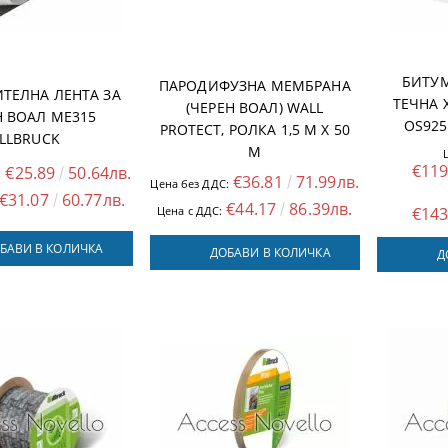
БИТУ
ПАРОДИФУЗНА МЕМБРАНА
ТЕЛНА ЛЕНТА ЗА
ТЕЧНА
(ЧЕРЕН ВОАЛ) WALL
Н ВОАЛ ME315
OS925
PROTECT, РОЛКА 1,5 M X 50
ILLBRUCK
M
€119
€25.89
50.64лв.
:
€36.81
71.99лв.
Цена без ДДС:
€31.07
60.77лв.
€44.17
86.39лв.
Цена с ДДС:
€143
БАВИ В КОЛИЧКА
ДОБАВИ В КОЛИЧКА
Д