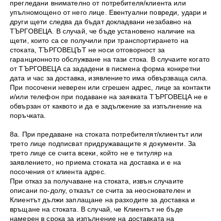
прегледани внимателно от потребителя/клиента или
упълномощено от него лице. Евентуални повреди, удари и
други щети следва да бъдат докладвани незабавно на
ТЪРГОВЕЦА. В случай, че бъде установено наличие на
щети, които са се получили при транспортирането на
стоката, ТЪРГОВЕЦЪТ не носи отговорност за
гаранционното обслужване на тази стока. В случаите когато
от ТЪРГОВЕЦА са зададени в писмена форма конкретни
дата и час за доставка, изявлението има обвързваща сила.
При посочени неверен или сгрешен адрес, лице за контакти
и/или телефон при подаване на заявката ТЪРГОВЕЦА не е
обвързан от каквото и да е задължение за изпълнение на
поръчката.
8а. При предаване на стоката потребителят/клиентът или
трето лице подписват придружаващите я документи. За
трето лице се счита всеки, който не е титуляр на
заявлението, но приема стоката на доставка и е на
посочения от клиента адрес.
При отказ за получаване на стоката, извън случаите
описани по-долу, отказът се счита за неоснователен и
Клиентът дължи заплащане на разходите за доставка и
връщане на стоката. В случай, че Клиентът не бъде
намерен в срока за изпълнение на доставката на