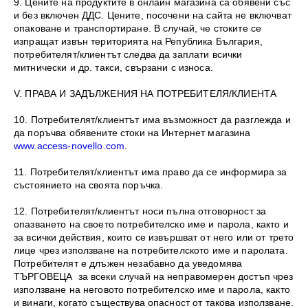
9. Цените на продуктите в онлайн магазина са обявени със
и без включен ДДС. Цените, посочени на сайта не включват
опаковане и транспортиране. В случай, че стоките се
изпращат извън територията на Република България,
потребителят/клиентът следва да заплати всички
митнически и др. такси, свързани с износа.
V. ПРАВА И ЗАДЪЛЖЕНИЯ НА ПОТРЕБИТЕЛЯ/КЛИЕНТА
10. Потребителят/клиентът има възможност да разглежда и
да поръчва обявените стоки на Интернет магазина
www.access-novello.com
.
11. Потребителят/клиентът има право да се информира за
състоянието на своята поръчка.
12. Потребителят/клиентът носи пълна отговорност за
опазването на своето потребителско име и парола, както и
за всички действия, които се извършват от него или от трето
лице чрез използване на потребителското име и паролата.
Потребителят е длъжен незабавно да уведомява
ТЪРГОВЕЦА за всеки случай на неправомерен достъп чрез
използване на неговото потребителско име и парола, както
и винаги, когато съществува опасност от такова използване.