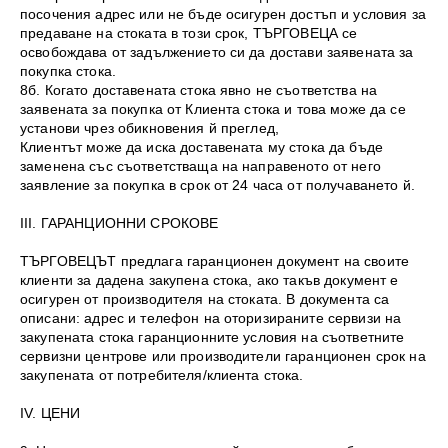
посочения адрес или не бъде осигурен достъп и условия за
предаване на стоката в този срок, ТЪРГОВЕЦА се
освобождава от задължението си да достави заявената за
покупка стока.
8б. Когато доставената стока явно не съответства на
заявената за покупка от Клиента стока и това може да се
установи чрез обикновения й преглед,
Клиентът може да иска доставената му стока да бъде
заменена със съответстваща на направеното от него
заявление за покупка в срок от 24 часа от получаването й.
III. ГАРАНЦИОННИ СРОКОВЕ
ТЪРГОВЕЦЪТ предлага гаранционен документ на своите
клиенти за дадена закупена стока, ако такъв документ е
осигурен от производителя на стоката. В документа са
описани: адрес и телефон на оторизираните сервизи на
закупената стока гаранционните условия на съответните
сервизни центрове или производители гаранционен срок на
закупената от потребителя/клиента стока.
IV. ЦЕНИ