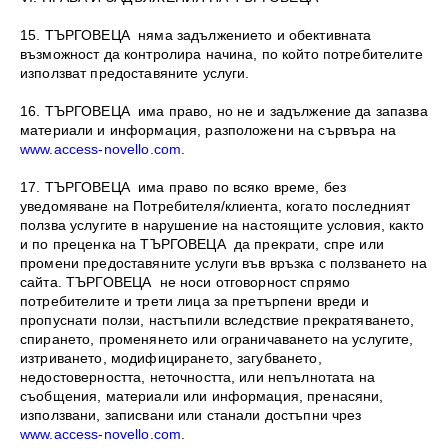
15. ТЪРГОВЕЦА няма задължението и обективната
възможност да контролира начина, по който потребителите
използват предоставяните услуги.
16. ТЪРГОВЕЦА има право, но не и задължение да запазва
материали и информация, разположени на сървъра на
www.access-novello.com
.
17. ТЪРГОВЕЦА има право по всяко време, без
уведомяване на Потребителя/клиента, когато последният
ползва услугите в нарушение на настоящите условия, както
и по преценка на ТЪРГОВЕЦА да прекрати, спре или
промени предоставяните услуги във връзка с ползването на
сайта. ТЪРГОВЕЦА не носи отговорност спрямо
потребителите и трети лица за претърпени вреди и
пропуснати ползи, настъпили вследствие прекратяването,
спирането, променянето или ограничаването на услугите,
изтриването, модифицирането, загубването,
недостоверността, неточността, или непълнотата на
съобщения, материали или информация, пренасяни,
използвани, записвани или станали достъпни чрез
www.access-novello.com
.