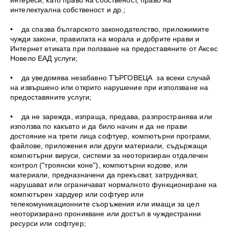
интереси, като право на собственост, право на
интелектуална собственост и др.;
• да спазва българското законодателство, приложимите
чужди закони, правилата на морала и добрите нрави и
Интернет етиката при ползване на предоставяните от Аксес
Новело ЕАД услуги;
• да уведомява незабавно ТЪРГОВЕЦА за всеки случай
на извършено или открито нарушение при използване на
предоставяните услуги;
• да не зарежда, изпраща, предава, разпространява или
използва по какъвто и да било начин и да не прави
достояние на трети лица софтуер, компютърни програми,
файлове, приложения или други материали, съдържащи
компютърни вируси, системи за неоторизиран отдалечен
контрол ("троянски коне"), компютърни кодове, или
материали, предназначени да прекъсват, затрудняват,
нарушават или ограничават нормалното функциониране на
компютърен хардуер или софтуер или
телекомуникационните съоръжения или имащи за цел
неоторизирано проникване или достъп в чуждестранни
ресурси или софтуер;