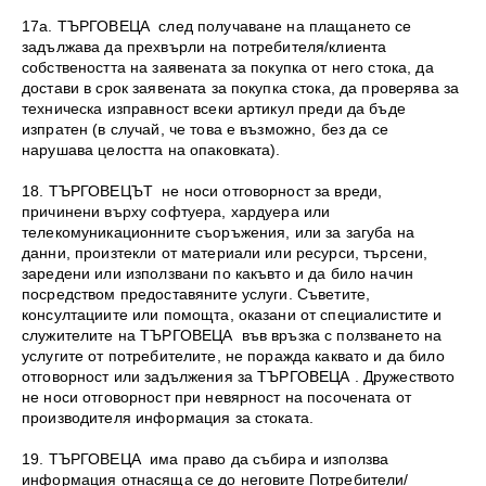
17а. ТЪРГОВЕЦА след получаване на плащането се
задължава да прехвърли на потребителя/клиента
собствеността на заявената за покупка от него стока, да
достави в срок заявената за покупка стока, да проверява за
техническа изправност всеки артикул преди да бъде
изпратен (в случай, че това е възможно, без да се
нарушава целостта на опаковката).
18. ТЪРГОВЕЦЪТ не носи отговорност за вреди,
причинени върху софтуера, хардуера или
телекомуникационните съоръжения, или за загуба на
данни, произтекли от материали или ресурси, търсени,
заредени или използвани по какъвто и да било начин
посредством предоставяните услуги. Съветите,
консултациите или помощта, оказани от специалистите и
служителите на ТЪРГОВЕЦА във връзка с ползването на
услугите от потребителите, не поражда каквато и да било
отговорност или задължения за ТЪРГОВЕЦА . Дружеството
не носи отговорност при невярност на посочената от
производителя информация за стоката.
19. ТЪРГОВЕЦА има право да събира и използва
информация отнасяща се до неговите Потребители/