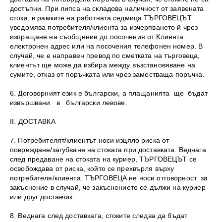
достъпни. При липса на складова наличност от заявената
стока, в рамките на работната седмица ТЪРГОВЕЦЪТ
уведомява потребителя/клиента за изчерпването й чрез
изпращане на съобщение до посочения от Клиента
електронен адрес или на посочения телефонен номер. В
случай, че е направен превод по сметката на търговеца,
клиентът ще може да избира между възстановяване на
сумите, отказ от поръчката или чрез заместваща поръчка.
6. Договорният език е български, а плащанията ще бъдат
извършвани в български левове.
II. ДОСТАВКА
7. Потребителят/клиентът носи изцяло риска от
повреждане/загубване на стоката при доставката. Веднага
след предаване на стоката на куриер, ТЪРГОВЕЦЪТ се
освобождава от риска, който се прехвърля върху
потребителя/клиента. ТЪРГОВЕЦА не носи отговорност за
закъснение в случай, че закъснението се дължи на куриер
или друг доставчик.
8. Веднага след доставката, стоките следва да бъдат