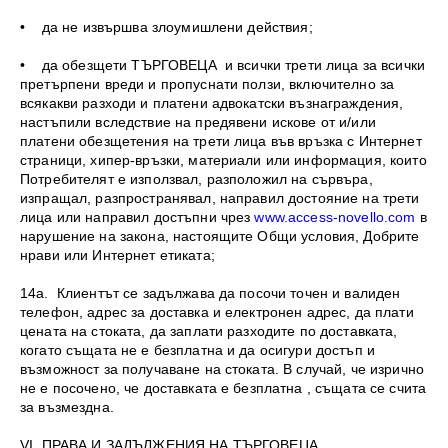
• да не извършва злоумишлени действия;
• да обезщети ТЪРГОВЕЦА и всички трети лица за всички
претърпени вреди и пропуснати ползи, включително за
всякакви разходи и платени адвокатски възнаграждения,
настъпили вследствие на предявени искове от и/или
платени обезщетения на трети лица във връзка с Интернет
страници, хипер-връзки, материали или информация, които
Потребителят е използвал, разположил на сървъра,
изпращал, разпространявал, направил достояние на трети
лица или направил достъпни чрез
www.access-novello.com
в
нарушение на закона, настоящите Общи условия, Добрите
нрави или Интернет етиката;
14а. Клиентът се задължава да посочи точен и валиден
телефон, адрес за доставка и електронен адрес, да плати
цената на стоката, да заплати разходите по доставката,
когато същата не е безплатна и да осигури достъп и
възможност за получаване на стоката. В случай, че изрично
не е посочено, че доставката е безплатна , същата се счита
за възмездна.
VI. ПРАВА И ЗАДЪЛЖЕНИЯ НА ТЪРГОВЕЦА