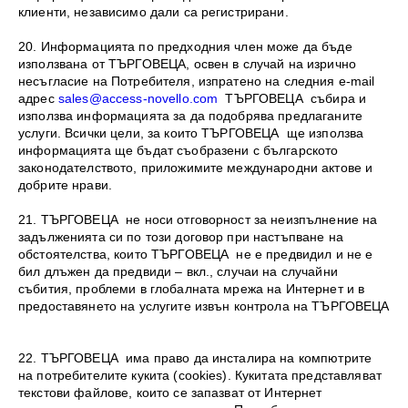
клиенти, независимо дали са регистрирани.
20. Информацията по предходния член може да бъде
използвана от ТЪРГОВЕЦА, освен в случай на изрично
несъгласие на Потребителя, изпратено на следния e-mail
адрес
sales@access-novello.com
ТЪРГОВЕЦА събира и
използва информацията за да подобрява предлаганите
услуги. Всички цели, за които ТЪРГОВЕЦА ще използва
информацията ще бъдат съобразени с българското
законодателството, приложимите международни актове и
добрите нрави.
21. ТЪРГОВЕЦА не носи отговорност за неизпълнение на
задълженията си по този договор при настъпване на
обстоятелства, които ТЪРГОВЕЦА не е предвидил и не е
бил длъжен да предвиди – вкл., случаи на случайни
събития, проблеми в глобалната мрежа на Интернет и в
предоставянето на услугите извън контрола на ТЪРГОВЕЦА
22. ТЪРГОВЕЦА има право да инсталира на компютрите
на потребителите кукита (cookies). Кукитата представляват
текстови файлове, които се запазват от Интернет