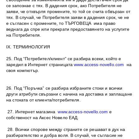
се запознае с тях. В дадения срок, ако Потребителя не
заяви, че отхвърля промените, то той се счита обвързан от
тях. В случай, че Потребителя заяви в дадения срок, че не
е съгласен с промените, то ТЪРГОВЕЦА има право
веднага да спре или прекрати предоставянето на услугите
на Потребителя.
IX. ТЕРМИНОЛОГИЯ
25. Под “Потребител/клиент” се разбира всеки, който е
заредил в Интернет страницата
www.access-novello.com
на
своя компютър.
26. Под “Поръчка” се разбира избраните стоки и всички
други атрибути свързани с начина на доставка и заплащане
на стоката от клиента/потребителя.
27. Интернет магазина
www.access-novello.com
е
собственост на Аксес Новело ЕАД.
28. Всички спорове между страните се решават в дух на
разбирателство и добра воля. В случай, че съгласие не