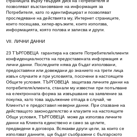
страницата върху твърдия диск на Потребителя и
позволяват възстановяване на информация за
Потребителя, като го идентифицират и позволяват
проследяване на действията му, Интернет страниците,
които посещава, хипер-връзките, които използва,
информацията, която ползва и записва и други.
VII. ЛИЧНИ ДАННИ
23 ТЪРГОВЕЦА гарантира на своите Потребители/клиенти
конфиденциалността на предоставената информация и
лични данни. Последните няма да бъдат използвани,
предоставяни или довеждани до знанието на трети лица
извън случаите и при условията, посочени в настоящите
Общите условия. ТЪРГОВЕЦА защитава личните данни на
потребителя/клиента, станали му известни при попълване
на електронната форма за извършване на заявление за
покупка, като това задължение отпада в случай, че
Клиентът е предоставил неверни данни. При спазване на
действащото законодателство и клаузите на настоящите
Общи условия, ТЪРГОВЕЦА може да използва личните
данни на Клиента единствено и само за целите,
предвидени в договора. Всякакви други цели, за които се
използват данните, ще бъдат съобразени с българското