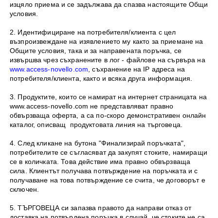
изцяло приема и се задължава да спазва настоящите Общи
условия.
2. Идентифициране на потребителя/клиента с цел
възпроизвеждане на изявлението му както за приемане на
Общите условия, така и за направената поръчка, се
извършва чрез съхранените в лог - файлове на сървъра на
www.access-novello.com
, съхранение на IP адреса на
потребителя/клиента, както и всяка друга информация.
3. Продуктите, които се намират на интернет страницата на
www.access-novello.com не представляват правно
обвързваща оферта, а са по-скоро демонстративен онлайн
каталог, описващ продуктовата линия на търговеца.
4. След кликане на бутона "Финализирай поръчката",
потребителите се съгласяват да закупят стоките, намиращи
се в количката. Това действие има правно обвързваща
сила. Клиентът получава потвърждение на поръчката и с
получаване на това потвърждение се счита, че договорът е
сключен.
5. ТЪРГОВЕЦА си запазва правото да направи отказ от
доставка на потвърдена поръчка в случай, че стоките не са