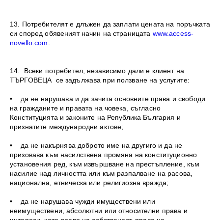
13. Потребителят е длъжен да заплати цената на поръчката
си според обявеният начин на страницата
www.access-
novello.com
.
14. Всеки потребител, независимо дали е клиент на
ТЪРГОВЕЦА се задължава при ползване на услугите:
• да не нарушава и да зачита основните права и свободи
на гражданите и правата на човека, съгласно
Конституцията и законите на Република България и
признатите международни актове;
• да не накърнява доброто име на другиго и да не
призовава към насилствена промяна на конституционно
установения ред, към извършване на престъпление, към
насилие над личността или към разпалване на расова,
национална, етническа или религиозна вражда;
• да не нарушава чужди имуществени или
неимуществени, абсолютни или относителни права и