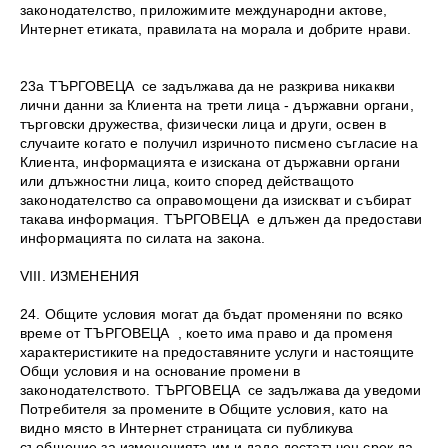
законодателство, приложимите международни актове,
Интернет етиката, правилата на морала и добрите нрави.
23а ТЪРГОВЕЦА се задължава да не разкрива никакви
лични данни за Клиента на трети лица - държавни органи,
търговски дружества, физически лица и други, освен в
случаите когато е получил изричното писмено съгласие на
Клиента, информацията е изискана от държавни органи
или длъжностни лица, които според действащото
законодателство са оправомощени да изискват и събират
такава информация. ТЪРГОВЕЦА е длъжен да предостави
информацията по силата на закона.
VIII. ИЗМЕНЕНИЯ
24. Общите условия могат да бъдат променяни по всяко
време от ТЪРГОВЕЦА , което има право и да променя
характеристиките на предоставяните услуги и настоящите
Общи условия и на основание промени в
законодателството. ТЪРГОВЕЦА се задължава да уведоми
Потребителя за промените в Общите условия, като на
видно място в Интернет страницата си публикува
съобщение за измененията им и даде достатъчен срок да