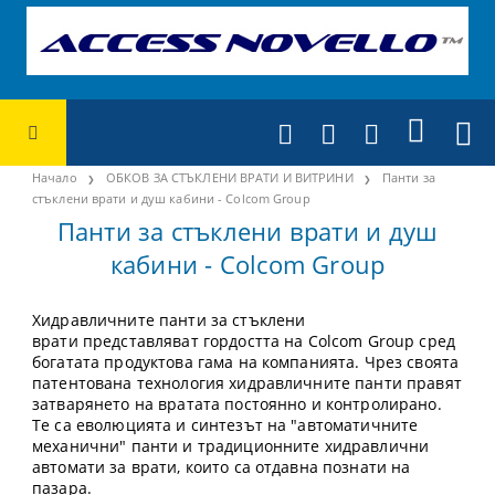
Начало
ОБКОВ ЗА СТЪКЛЕНИ ВРАТИ И ВИТРИНИ
Панти за
стъклени врати и душ кабини - Colcom Group
Панти за стъклени врати и душ
кабини - Colcom Group
Хидравличните панти за стъклени
врати представляват гордостта на Colcom Group сред
богатата продуктова гама на компанията. Чрез своята
патентована технология хидравличните панти правят
затварянето на вратата постоянно и контролирано.
Те са еволюцията и синтезът на "автоматичните
механични" панти и традиционните хидравлични
автомати за врати, които са отдавна познати на
пазара.