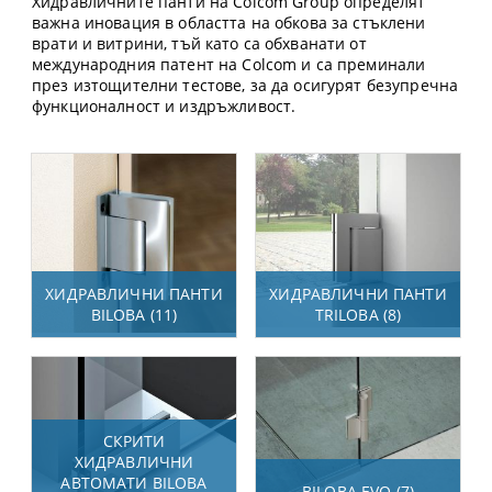
Хидравличните панти на Colcom Group определят
важна иновация в областта на обкова за стъклени
врати и витрини, тъй като са обхванати от
международния патент на Colcom и са преминали
през изтощителни тестове, за да осигурят безупречна
функционалност и издръжливост.
ХИДРАВЛИЧНИ ПАНТИ
ХИДРАВЛИЧНИ ПАНТИ
BILOBA (11)
TRILOBA (8)
СКРИТИ
ХИДРАВЛИЧНИ
АВТОМАТИ BILOBA
BILOBA EVO (7)