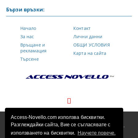
Бързи връзки:
Начало
Контакт
За нас
Лични данни
Връщане и
ОБЩИ УСЛОВИЯ
рекламация
Карта на сайта
Търсене
Access-Novello.com използва бисквитки.
GDPR
Разглеждайки сайта, Вие се съгласявате с
Нашият онлайн магазин е 100% съобразен с GDPR.
Прочетете нашата политика
използването на бисквитки.
Научете повече.