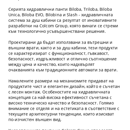
Серията хидравлични панти Biloba, Triloba, Biloba
Unica, Biloba EVO, Bilobina и Slash - хидравличната
система за душ кабини са резултат от иновативните
разработки на Colcom Group, която винаги се стреми
към технологично усъвършенствани решения.
Проектирани да бъдат използвани за вътрешни и
външни врати, както и за душ кабини, тези продукти
се характеризират с функционалност, гъвкавост,
безопасност, издръжливост и отлично съотношение
между цена и качество, които надхвърлят
очакванията към традиционните автомати за врати.
Намалените размери на механизмите придават на
продуктите чист и елегантен дизайн, който е съчетан
с лесен монтаж. Особеностите на хидравличната
концепция са най-висока ефективност съчетана с
високо техническо качество и безопасност. Голямо
внимание се отделя и на естетиката в съответствие с
текущите архитектурни тенденции, които изискват
по-изчистен външен вид.