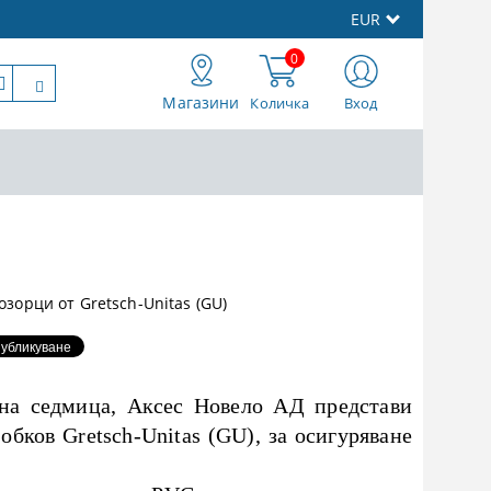
EUR
0
Магазини
Количка
Вход
зорци от Gretsch-Unitas (GU)
лна седмица, Аксес Новело АД представи
бков Gretsch-Unitas (GU), за осигуряване