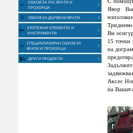
С помощт
ОБКОВ ЗА PVC ВРАТИ И
ПРОЗОРЦИ
Явор Ва
използва
ОБКОВ ЗА ДЪРВЕНИ ВРАТИ
Тридневн
КРЕПЕЖНИ ЕЛЕМЕНТИ И
Ви осигур
ИНСТРУМЕНТИ
15 точки
СПЕЦИАЛИЗИРАН ОБКОВ ЗА
ВРАТИ И ПРОЗОРЦИ
на дограм
предотвр
ДРУГИ ПРОДУКТИ
Задължит
задвижван
Аксес Но
на Вашата