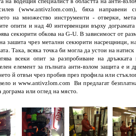
а на водещия специалист в областта на анти-взло
силев (www.antivzlom.com), бяха направени 
нето на множество инструменти - отверки, мета
ите опити и над 40 интервенции върху дограмата 
ява секюрити обкова на G-U. В зависимост от разм
 на зашита чрез метални секюрити насрещници, 
ата. Така, всяка точка би могла да устои на натиск
атява всеки опит за разпробиване на дръжката 
елен елемент за пълната анти-взлом защита е и д
ето й отвън чрез пробив през профила или стъклоп
вело и www.antivzlom.com Ви предлагат безплатна
 дограма или оглед на място.