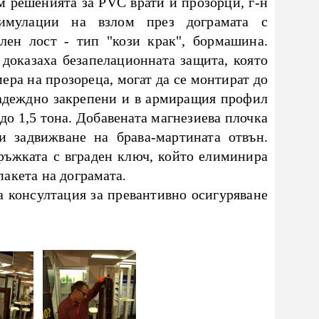
м решенията за PVC врати и прозорци, г-н
симулации на взлом през дограмата с
лен лост - тип "кози крак", бормашина.
доказаха безапелационната защита, която
ера на прозореца, могат да се монтират до
надеждно закрепени и в армиращия профил
 до 1,5 тона. Добавената магнезиева плочка
и задвижване на брава-мартината отвън.
ръжката с вграден ключ, който елиминира
акета на дограмата.
 консултация за превантивно осигуряване