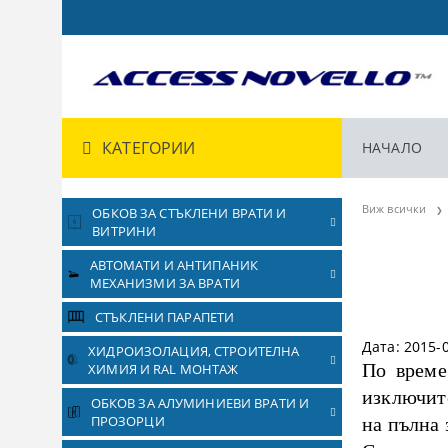
КАТЕГОРИИ
НАЧАЛО
Виж всички
ОБКОВ ЗА СТЪКЛЕНИ ВРАТИ И
ВИТРИНИ
АВТОМАТИ И АНТИПАНИК
МЕХАНИЗМИ ЗА ВРАТИ
СТЪКЛЕНИ ПАРАПЕТИ
Дата: 2015-
ХИДРОИЗОЛАЦИЯ, СТРОИТЕЛНА
По време
ХИМИЯ И RAL МОНТАЖ
изключит
ОБКОВ ЗА АЛУМИНИЕВИ ВРАТИ И
ПРОЗОРЦИ
на пълна 