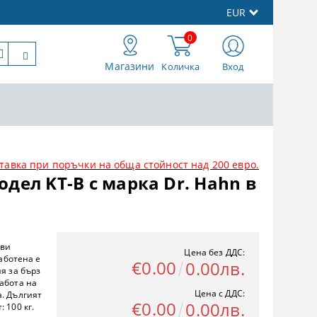
EUR
0
Магазини
Количка
Вход
тавка при поръчки на обща стойност над 200 евро.
дел KT-B с марка Dr. Hahn в
еви
Цена без ДДС:
работена е
€0.00
0.00лв.
я за бърз
абота на
Цена с ДДС:
. Дългият
€0.00
0.00лв.
 100 кг.