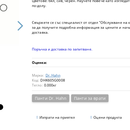
Цветове: бял, сив, черен. Научете повече като изгледа
по-долу.
Свържете се със специалист от отдел "Обслужване на 
за да получите подробна информация за цените и нач
доставка.
Поръчка и доставка по запитване.
Оценка:
Марка:
Dr. Hahn
Код:
DHK605G0008
Тегло:
0.000
кг
Панти Dr. Hahn
Панти за врати
Изпрати на приятел
Оцени продукта