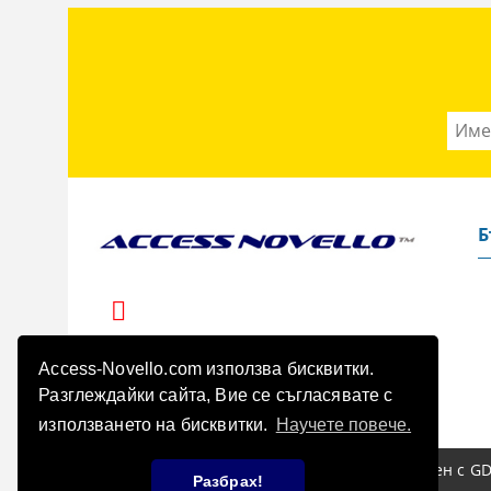
Б
Access-Novello.com използва бисквитки.
Разглеждайки сайта, Вие се съгласявате с
използването на бисквитки.
Научете повече.
Нашият онлайн магазин е 100% съобразен с GD
GDPR
Разбрах!