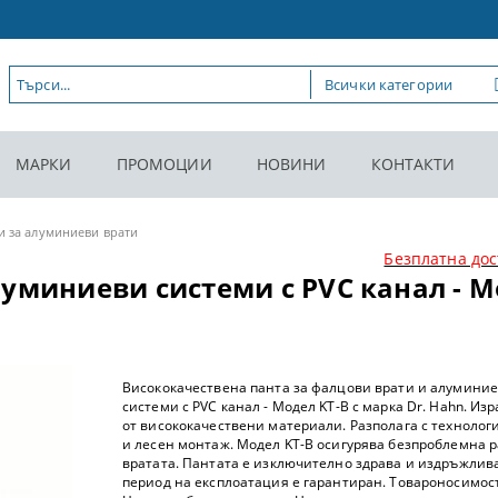
МАРКИ
ПРОМОЦИИ
НОВИНИ
КОНТАКТИ
и за алуминиеви врати
Безплатна дос
уминиеви системи с PVC канал - Мо
Висококачествена панта за фалцови врати и алумини
системи с PVC канал - Модел KT-B с марка Dr. Hahn. Из
от висококачествени материали. Разполага с технологи
и лесен монтаж. Модел KT-B осигурява безпроблемна р
вратата. Пантата е изключително здрава и издръжлива
период на експлоатация е гарантиран. Товароносимост: