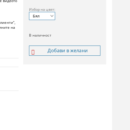
те видеото
Избор на цвят:
клиенти",
ините на
В наличност
Добави в желани