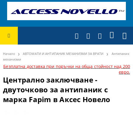
Начало
АВТОМАТИ И АНТИПАНИК МЕХАНИЗМИ ЗА ВРАТИ
Антипаник
механизми
Безплатна доставка при поръчки на обща стойност над 200
евро.
Централно заключване -
двуточково за антипаник с
марка Fapim в Аксес Новело