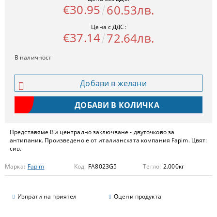
€30.95
60.53лв.
Цена с ДДС:
€37.14
72.64лв.
В наличност
Добави в желани
Представяме Ви централно заключване - двуточково за
антипаник. Произведено е от италианската компания Fapim. Цвят:
сив.
Марка:
Fapim
Код:
FA8023G5
Тегло:
2.000
кг
Изпрати на приятел
Оцени продукта