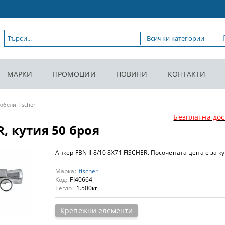
МАРКИ
ПРОМОЦИИ
НОВИНИ
КОНТАКТИ
юбели fischer
Безплатна дос
R, кутия 50 броя
Анкер FBN II 8/10 8X71 FISCHER. Посочената цена е за ку
Марка:
fischer
Код:
FI40664
Тегло:
1.500
кг
Крепежни елементи