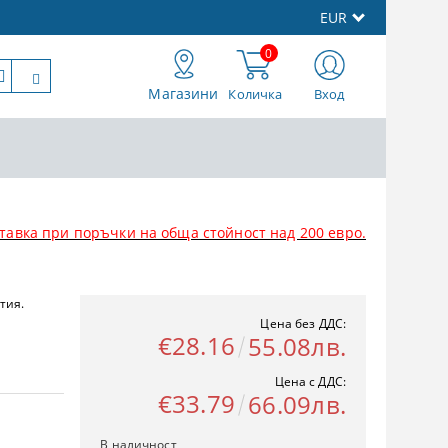
EUR
0
Магазини
Количка
Вход
тавка при поръчки на обща стойност над 200 евро.
тия.
Цена без ДДС:
€28.16
55.08лв.
Цена с ДДС:
€33.79
66.09лв.
В наличност