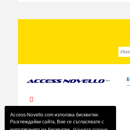
Б
Access-Novello.com използва бисквитки.
Разглеждайки сайта, Вие се съгласявате с
използването на бисквитки.
Научете повече.