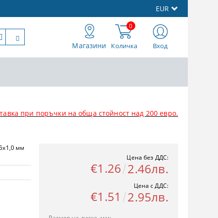
EUR
0
Магазини
Количка
Вход
тавка при поръчки на обща стойност над 200 евро.
5х1,0 мм
Цена без ДДС:
€1.26
2.46лв.
Цена с ДДС:
€1.51
2.95лв.
Размер на диска, мм: