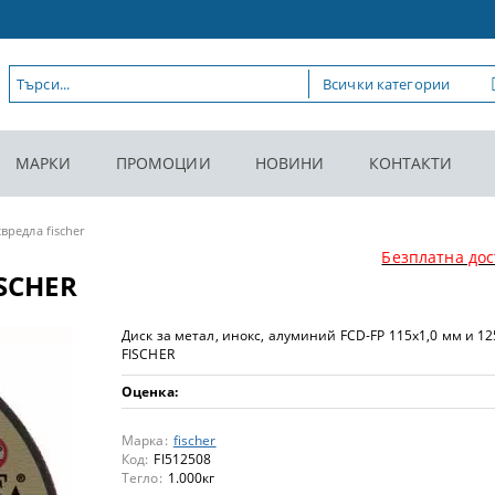
МАРКИ
ПРОМОЦИИ
НОВИНИ
КОНТАКТИ
вредла fischer
Безплатна дос
ISCHER
Диск за метал, инокс, алуминий FCD-FP 115х1,0 мм и 12
FISCHER
Оценка:
Марка:
fischer
Код:
FI512508
Тегло:
1.000
кг