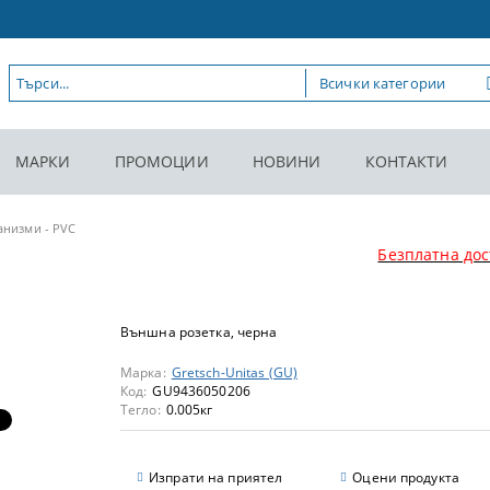
МАРКИ
ПРОМОЦИИ
НОВИНИ
КОНТАКТИ
анизми - PVC
Безплатна дос
Външна розетка, черна
Марка:
Gretsch-Unitas (GU)
Код:
GU9436050206
Тегло:
0.005
кг
Изпрати на приятел
Оцени продукта