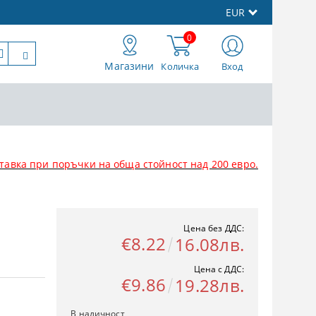
EUR
0
Магазини
Количка
Вход
тавка при поръчки на обща стойност над 200 евро.
Цена без ДДС:
€8.22
16.08лв.
Цена с ДДС:
€9.86
19.28лв.
В наличност