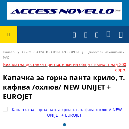
Начало
ОБКОВ ЗА PVC ВРАТИ И ПРОЗОРЦИ
Едноосови механизми -
PVC
Безплатна доставка при поръчки на обща стойност над 200
евро.
Капачка за горна панта крило, т.
кафява /охлюв/ NEW UNIJET +
EUROJET