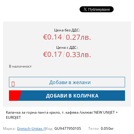
Цена без ДДС:
€0.14
0.27лв.
Цена с ДДС:
€0.17
0.33лв.
В наличност
Добави в желани
Капачка за горна панта крило, т. кафява /охлюв/ NEW UNIJET +
EUROJET
Марка:
Gretsch-Unitas (GU)
Код:
GU9477950105
Тегло:
0.050
кг