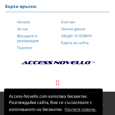
Бързи връзки:
Начало
Контакт
За нас
Лични данни
Връщане и
ОБЩИ УСЛОВИЯ
рекламация
Карта на сайта
Търсене
Access-Novello.com използва бисквитки.
GDPR
Разглеждайки сайта, Вие се съгласявате с
Нашият онлайн магазин е 100% съобразен с GDPR.
Прочетете нашата политика
използването на бисквитки.
Научете повече.