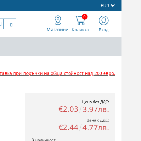
EUR
0
Магазини
Количка
Вход
тавка при поръчки на обща стойност над 200 евро.
Цена без ДДС:
€2.03
3.97лв.
Цена с ДДС:
€2.44
4.77лв.
В наличност