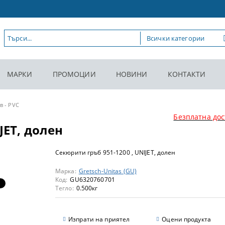
МАРКИ
ПРОМОЦИИ
НОВИНИ
КОНТАКТИ
в - PVC
Безплатна дос
JET, долен
Секюрити гръб 951-1200 , UNIJET, долен
Марка:
Gretsch-Unitas (GU)
Код:
GU6320760701
Тегло:
0.500
кг
Изпрати на приятел
Оцени продукта