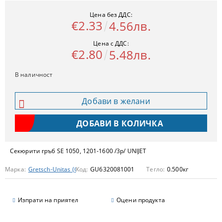
Цена без ДДС:
€2.33
4.56лв.
Цена с ДДС:
€2.80
5.48лв.
В наличност
Добави в желани
Секюрити гръб SE 1050, 1201-1600 /3р/ UNIJET
Марка:
Gretsch-Unitas (GU)
Код:
GU6320081001
Тегло:
0.500
кг
Изпрати на приятел
Оцени продукта