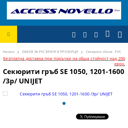
Начало
ОБКОВ ЗА PVC ВРАТИ И ПРОЗОРЦИ
Секюрити обков - PVC
Безплатна доставка при поръчки на обща стойност над 200
евро.
Секюрити гръб SE 1050, 1201-1600
/3р/ UNIJET