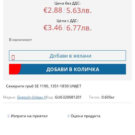
Цена без ДДС:
€2.88
5.63лв.
Цена с ДДС:
€3.46
6.77лв.
В наличност
Добави в желани
Секюрити гръб SE 1190, 1351-1850 UNIJET
Марка:
Gretsch-Unitas (GU)
Код:
GU6320081201
Тегло:
0.600
кг
Изпрати на приятел
Оцени продукта