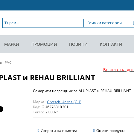
МАРКИ
ПРОМОЦИИ
НОВИНИ
КОНТАКТИ
в - PVC
Безплатна дос
PLAST и REHAU BRILLIANT
Секюрити насрещник за ALUPLAST и REHAU BRILLIANT
Марка:
Gretsch-Unitas (GU)
Код:
GU6278310201
Тегло:
2.000
кг
Изпрати на приятел
Оцени продукта