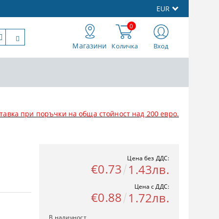
EUR
0
Магазини
Количка
Вход
тавка при поръчки на обща стойност над 200 евро.
Цена без ДДС:
€0.73
1.43лв.
Цена с ДДС:
€0.88
1.72лв.
В наличност