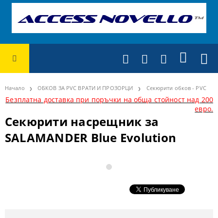
Начало
ОБКОВ ЗА PVC ВРАТИ И ПРОЗОРЦИ
Секюрити обков - PVC
Безплатна доставка при поръчки на обща стойност над 200
евро.
Секюрити насрещник за
SALAMANDER Blue Evolution