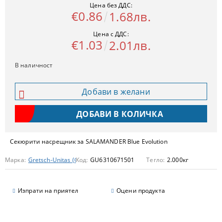
Цена без ДДС:
€0.86
1.68лв.
Цена с ДДС:
€1.03
2.01лв.
В наличност
Добави в желани
Секюрити насрещник за SALAMANDER Blue Evolution
Марка:
Gretsch-Unitas (GU)
Код:
GU6310671501
Тегло:
2.000
кг
Изпрати на приятел
Оцени продукта