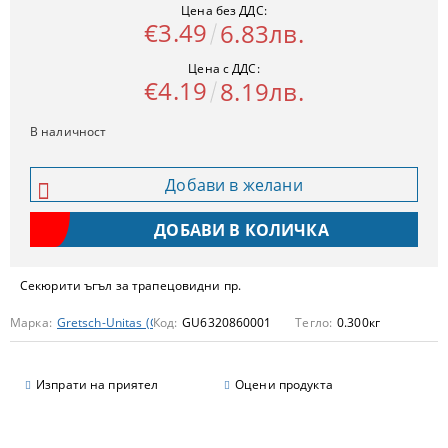
Цена без ДДС:
€3.49
6.83лв.
Цена с ДДС:
€4.19
8.19лв.
В наличност
Добави в желани
Секюрити ъгъл за трапецовидни пр.
Марка:
Gretsch-Unitas (GU)
Код:
GU6320860001
Тегло:
0.300
кг
Изпрати на приятел
Оцени продукта