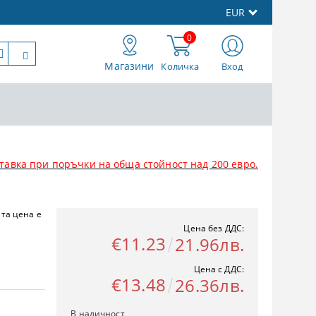
EUR
0
Магазини
Количка
Вход
тавка при поръчки на обща стойност над 200 евро.
ата цена е
Цена без ДДС:
€11.23
21.96лв.
Цена с ДДС:
€13.48
26.36лв.
В наличност