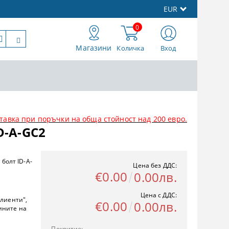
EUR
0
Магазини
Количка
Вход
тавка при поръчки на обща стойност над 200 евро.
D-A-GC2
 болт ID-A-
Цена без ДДС:
€0.00
0.00лв.
Цена с ДДС:
клиенти",
€0.00
0.00лв.
ините на
Покритие: