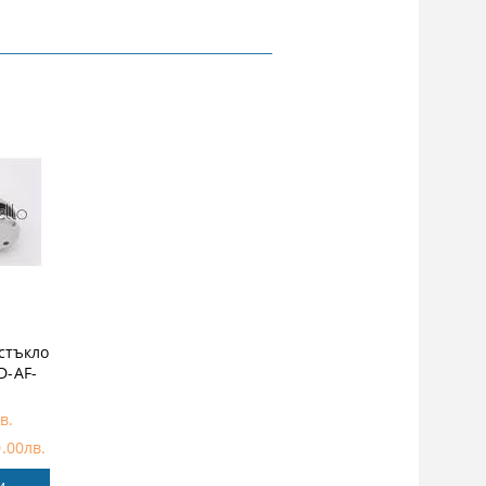
точков
стъкло
ID-AF-
в.
0.00лв.