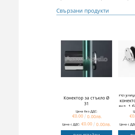
Свързани продукти
Регули
Конектор за стъкло Ø
конект
31
вкл. 1 
Цена без ДДС:
Ц
€0.00
€0
0.00лв.
€0.00
0.00лв.
Цена с ДДС:
Цена с ДД