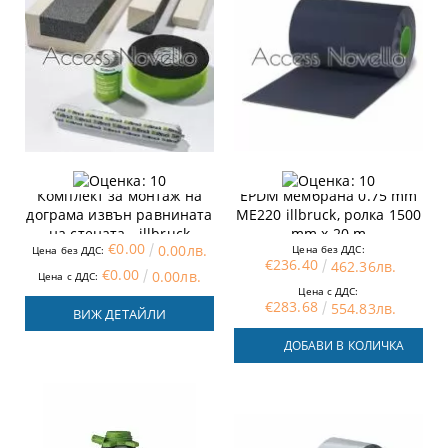
Комплект за монтаж на
EPDM мембрана 0.75 mm
дограма извън равнината
ME220 illbruck, ролка 1500
на стената - illbruck
mm x 20 m
€0.00
0.00лв.
Цена без ДДС:
Цена без ДДС:
€236.40
462.36лв.
€0.00
0.00лв.
Цена с ДДС:
Цена с ДДС:
€283.68
554.83лв.
ВИЖ ДЕТАЙЛИ
ДОБАВИ В КОЛИЧКА