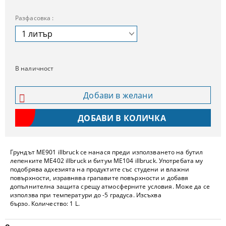
Разфасовка :
В наличност
Добави в желани
Грундът ME901 illbruck се нанася преди използването на бутил
лепенките ME402 illbruck и битум ME104 illbruck. Употребата му
подобрява адхезията на продуктите със студени и влажни
повърхности, изравнява грапавите повърхности и добавя
допълнителна защита срещу атмосферните условия. Може да се
използва при температури до -5 градуса. Изсъхва
бързо. Количество: 1 L.