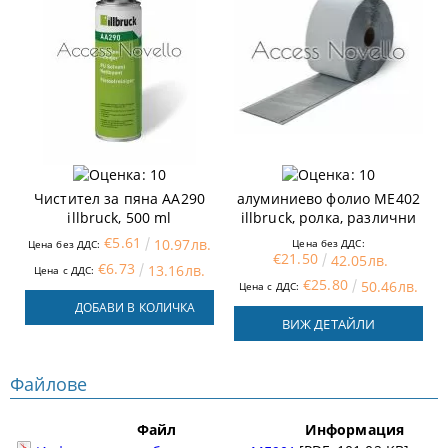
Бутил лепенка с
Чистител за пяна AA290
алуминиево фолио ME402
illbruck, 500 ml
illbruck, ролка, различни
размери
€5.61
10.97лв.
Цена без ДДС:
Цена без ДДС:
€21.50
42.05лв.
€6.73
13.16лв.
Цена с ДДС:
€25.80
50.46лв.
Цена с ДДС:
ДОБАВИ В КОЛИЧКА
ВИЖ ДЕТАЙЛИ
Файлове
Файл
Информация