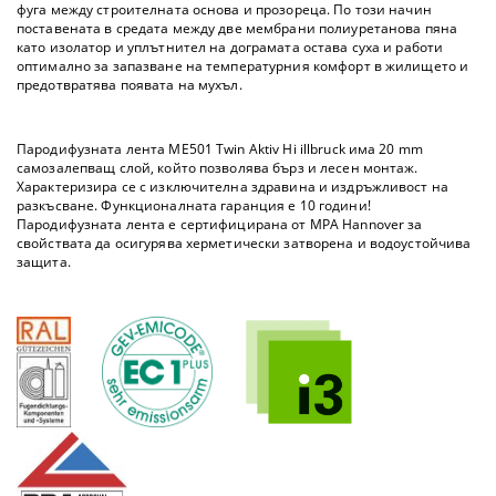
фуга между строителната основа и прозореца. По този начин
поставената в средата между две мембрани полиуретанова пяна
като изолатор и уплътнител на дограмата остава суха и работи
оптимално за запазване на температурния комфорт в жилището и
предотвратява появата на мухъл.
Пародифузната лента ME501 Twin Aktiv Hi illbruck има 20 mm
самозалепващ слой, който позволява бърз и лесен монтаж.
Характеризира се с изключителна здравина и издръжливост на
разкъсване. Функционалната гаранция е 10 години!
Пародифузната лента е сертифицирана от MPA Hannover за
свойствата да осигурява херметически затворена и водоустойчива
защита.