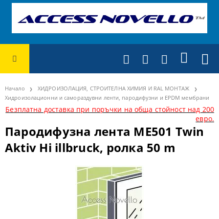
Начало
ХИДРОИЗОЛАЦИЯ, СТРОИТЕЛНА ХИМИЯ И RAL МОНТАЖ
Хидроизолационни и самораздувни ленти, пародифузни и EPDM мембрани
Безплатна доставка при поръчки на обща стойност над 200
евро.
Пародифузна лента ME501 Twin
Aktiv Hi illbruck, ролка 50 m