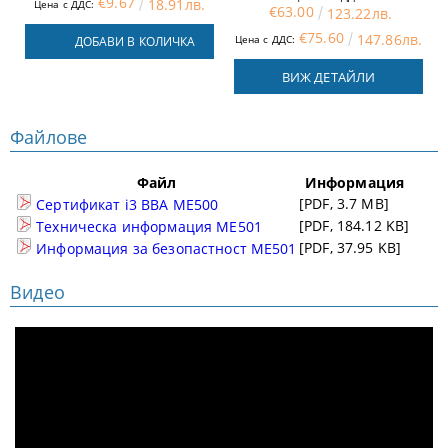
€9.67
18.91лв.
Цена с ДДС:
€63.00
123.22лв.
€75.60
147.86лв.
Цена с ДДС:
ДОБАВИ В КОЛИЧКА
ВИЖ ДЕТАЙЛИ
Файлове
Файл
Информация
[PDF, 3.7 MB]
Сертификат i3 BBA ME500
[PDF, 184.12 KB]
Техническа информация ME501
[PDF, 37.95 KB]
Информация за безопастност ME501
Видео