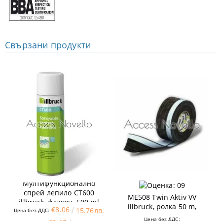
Свързани продукти
Мултифункционално
Пародифузна лента
спрей лепило CT600
ME508 Twin Aktiv VV
illbruck, флакон, 500 ml
illbruck, ролка 50 m,
€8.06
15.76лв.
Цена без ДДС:
различни ширини
Цена без ДДС: