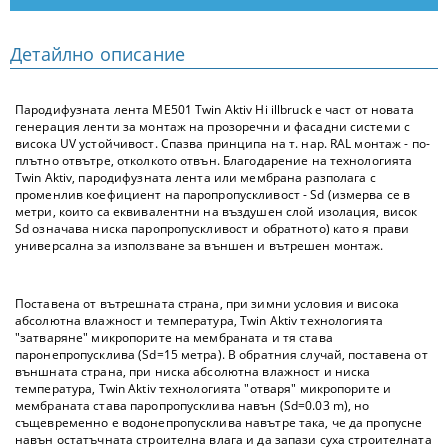
Детайлно описание
Пародифузната лента ME501 Twin Aktiv Hi illbruck е част от новата
генерация ленти за монтаж на прозоречни и фасадни системи с
висока UV устойчивост. Спазва принципа на т. нар. RAL монтаж - по-
плътно отвътре, отколкото отвън. Благодарение на технологията
Twin Aktiv, пародифузната лента или мембрана разполага с
променлив коефициент на паропропускливост - Sd (измерва се в
метри, които са еквивалентни на въздушен слой изолация, висок
Sd означава ниска паропропускливост и обратното) като я прави
универсална за използване за външен и вътрешен монтаж.
Поставена от вътрешната страна, при зимни условия и висока
абсолютна влажност и температура, Twin Aktiv технологията
"затваряне" микропорите на мембраната и тя става
паронепропусклива (Sd=15 метра). В обратния случай, поставена от
външната страна, при ниска абсолютна влажност и ниска
температура, Twin Aktiv технологията "отваря" микропорите и
мембраната става паропропусклива навън (Sd=0.03 m), но
същевременно е водонепропусклива навътре така, че да пропусне
навън остатъчната строителна влага и да запази суха строителната