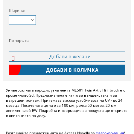
Ширина:
По поръчка
Добави в желани
Универсалната пародифузна лента ME501 Twin Aktiv Hi illbruck е с
променливо Sd. Предназначена е както за външен, така и за
вътрешен монтаж. Притежава висока устойчивост на UV - до 24
месеца! Посочената цена е за 100 мм, ролка 50 метра, 20 мм
лепилен слой EW. Подробна информация за продукта ще откриете
в описанието по-долу.
Разгледайте предложенията на Access Novello за
хидроизолация
!