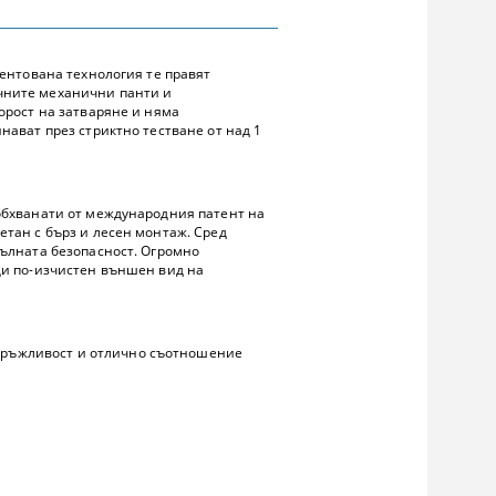
тентована технология те правят
ичните механични панти и
орост на затваряне и няма
нават през стриктно тестване от над 1
 обхванати от международния патент на
етан с бърз и лесен монтаж. Сред
пълната безопасност. Огромно
щи по-изчистен външен вид на
здръжливост и отлично съотношение