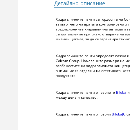
Детайлно описание
Хидравличните панти са гордостта на Col
затварянето на вратата контролирано и 
традиционните хидравлични автомати за в
съпротивление при рязко отваряне на вра
милион цикъла, за да се гарантира тяхна
Хидравличните панти определят важна ин
Colcom Group. Намалените размери на мех
особеностите на хидравличната концепция
внимание се отделя и на естетиката, ко
продуктите.
Хидравличните панти от сериите
Biloba
между цена и качество.
Хидравличните панти от серия
BilobaJC
са