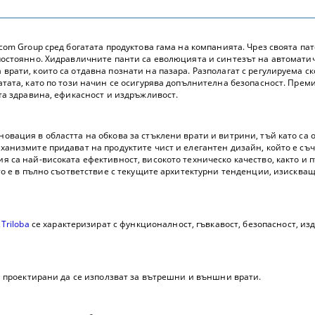
com Group сред богатата продуктова гама на компанията. Чрез своята па
постоянно. Хидравличните панти са еволюцията и синтезът на автомат
рати, които са отдавна познати на пазара. Разполагат с регулируема ск
тата, като по този начин се осигурява допълнителна безопасност. Преми
та здравина, ефикасност и издръжливост.
овация в областта на обкова за стъклени врати и витрини, тъй като са
анизмите придават на продуктите чист и елегантен дизайн, който е съч
 са най-високата ефективност, високото техническо качество, както и 
ято е в пълно съответствие с текущите архитектурни тенденции, изисква
и
Triloba
се характеризират с функционалност, гъвкавост, безопасност, и
 проектирани да се използват за вътрешни и външни врати.