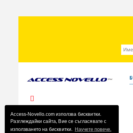
Б
Access-Novello.com използва бисквитки.
Разглеждайки сайта, Вие се съгласявате с
използването на бисквитки.
Научете повече.