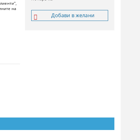
клиенти",
ините на
Добави в желани