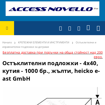
Начало
КРЕПЕЖНИ ЕЛЕМЕНТИ И ИНСТРУМЕНТИ
Остъклителни и
изравнителни подложки за дограми
Безплатна доставка при поръчки на обща стойност над 200
евро.
Остъклителни подложки - 4х40,
кутия - 1000 бр., жълти, heicko e-
ast GmbH