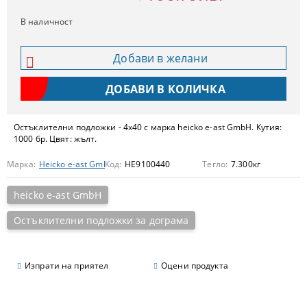
В наличност
Добави в желани
Остъклителни подложки - 4х40 с марка heicko e-ast GmbH. Кутия:
1000 бр. Цвят: жълт.
Марка:
Heicko e-ast GmbH
Код:
HE9100440
Тегло:
7.300
кг
heicko e-ast GmbH
Остъклителни подложки за дограма
Изпрати на приятел
Оцени продукта