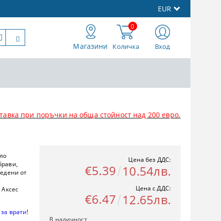
EUR
0
Магазини
Количка
Вход
тавка при поръчки на обща стойност над 200 евро.
ело
Цена без ДДС:
брави,
€5.39
10.54лв.
ведени от
с
Цена с ДДС:
 Аксес
€6.47
12.65лв.
 за врати
!
В наличност