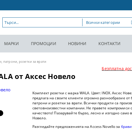
МАРКИ
ПРОМОЦИИ
НОВИНИ
КОНТАКТИ
и, патрони, розетки за врати
Безплатна дос
ALA от Аксес Новело
Комплект розетки с марка WALA. Цвят: INOX. Аксес Нов
предлага на своите клиенти огромно разнообразие от 
патрони и розетки за врати. Всички продукти са произ
световноизвестни компании. Не правете компромиси 
качеството! Пазарувайте бързо, лесно и изгодно само в
Новело.
Разгледайте предложенията на Access Novello за
брави