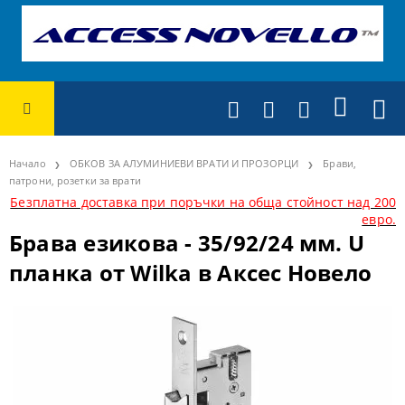
Начало
ОБКОВ ЗА АЛУМИНИЕВИ ВРАТИ И ПРОЗОРЦИ
Брави,
патрони, розетки за врати
Безплатна доставка при поръчки на обща стойност над 200
евро.
Брава езикова - 35/92/24 мм. U
планка от Wilka в Аксес Новело