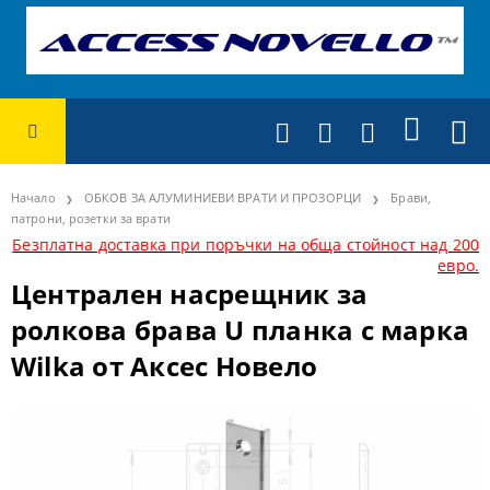
Начало
ОБКОВ ЗА АЛУМИНИЕВИ ВРАТИ И ПРОЗОРЦИ
Брави,
патрони, розетки за врати
Безплатна доставка при поръчки на обща стойност над 200
евро.
Централен насрещник за
ролкова брава U планка с марка
Wilka от Аксес Новело