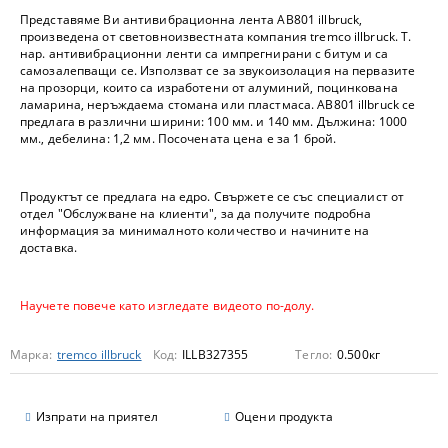
Представяме Ви антивибрационна лента AB801 illbruck,
произведена от световноизвестната компания tremco illbruck. Т.
нар. антивибрационни ленти са импрегнирани с битум и са
самозалепващи се. Използват се за звукоизолация на первазите
на прозорци, които са изработени от алуминий, поцинкована
ламарина, неръждаема стомана или пластмаса. AB801 illbruck се
предлага в различни ширини: 100 мм. и 140 мм. Дължина: 1000
мм., дебелина: 1,2 мм. Посочената цена е за 1 брой.
Продуктът се предлага на едро. Свържете се със специалист от
отдел "Обслужване на клиенти", за да получите подробна
информация за минималното количество и начините на
доставка.
Научете повече като изгледате видеото по-долу.
Марка:
tremco illbruck
Код:
ILLB327355
Тегло:
0.500
кг
Изпрати на приятел
Оцени продукта