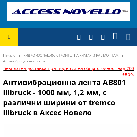
Начало
ХИДРОИЗОЛАЦИЯ, СТРОИТЕЛНА ХИМИЯ И RAL МОНТАЖ
Антивибрационни ленти
Безплатна доставка при поръчки на обща стойност над 200
евро.
Антивибрационна лента AB801
illbruck - 1000 мм, 1,2 мм, с
различни ширини от tremco
illbruck в Аксес Новело