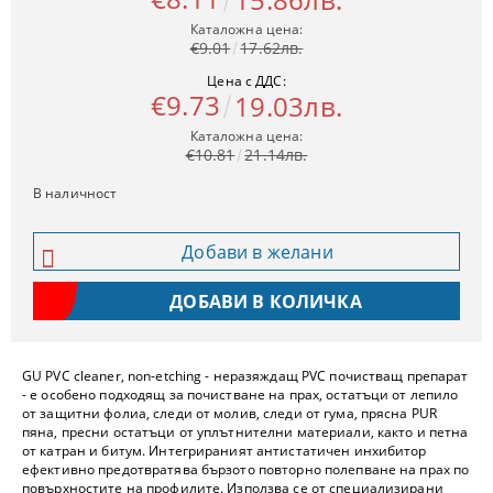
Каталожна цена:
€9.01
17.62лв.
Цена с ДДС:
€9.73
19.03лв.
Каталожна цена:
€10.81
21.14лв.
В наличност
Добави в желани
GU PVC cleaner, non-etching - неразяждащ PVC почистващ препарат
- е особено подходящ за почистване на прах, остатъци от лепило
от защитни фолиа, следи от молив, следи от гума, прясна PUR
пяна, пресни остатъци от уплътнителни материали, както и петна
от катран и битум. Интегрираният антистатичен инхибитор
ефективно предотвратява бързото повторно полепване на прах по
повърхностите на профилите. Използва се от специализирани