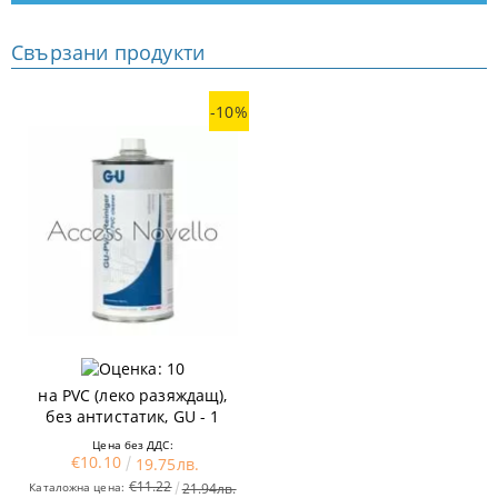
Свързани продукти
-10%
Препарат за почистване
на PVC (леко разяждащ),
без антистатик, GU - 1
литър
Цена без ДДС:
€10.10
19.75лв.
€11.22
Каталожна цена:
21.94лв.