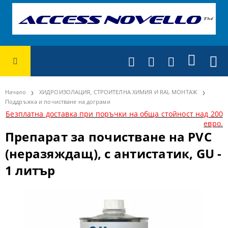
Начало
ХИДРОИЗОЛАЦИЯ, СТРОИТЕЛНА ХИМИЯ И RAL МОНТАЖ
Поддръжка и почистване на дограми
Безплатна доставка при поръчки на обща стойност над 200
евро.
Препарат за почистване на PVC
(неразяждащ), с антистатик, GU -
1 литър