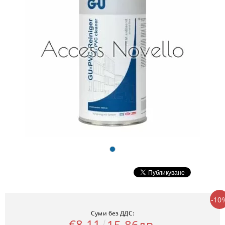
-10
Суми без ДДС:
€8.11
15.86лв.