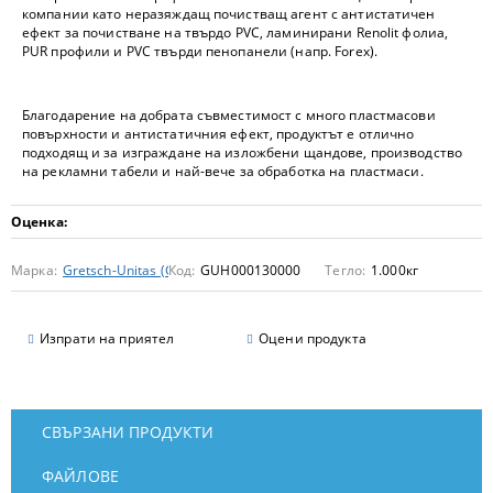
компании като неразяждащ почистващ агент с антистатичен
ефект за почистване на твърдо PVC, ламинирани Renolit фолиа,
PUR профили и PVC твърди пенопанели (напр. Forex).
Благодарение на добрата съвместимост с много пластмасови
повърхности и антистатичния ефект, продуктът е отлично
подходящ и за изграждане на изложбени щандове, производство
на рекламни табели и най-вече за обработка на пластмаси.
Оценка:
Марка:
Gretsch-Unitas (GU)
Код:
GUH000130000
Тегло:
1.000
кг
Изпрати на приятел
Оцени продукта
СВЪРЗАНИ ПРОДУКТИ
ФАЙЛОВЕ