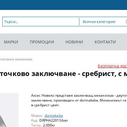
МАРКИ
ПРОМОЦИИ
НОВИНИ
КОНТАКТИ
нтипаник механизми
Безплатна дос
очково заключване - сребрист, с 
Аксес Новело представя заключващ механизъм - двуто
заключване, произведен от dormakaba. Механизмът се
в сребрист цвят.
Марка:
dormakaba
Код:
DRPHA2201Silver
Тегло:
2.000
кг