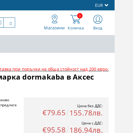
EUR
0
Магазини
Количка
Вход
тавка при поръчки на обща стойност над 200 евро.
марка dormakaba в Аксес
чково
 предлага
Цена без ДДС:
€79.65
155.78лв.
Цена с ДДС:
€95.58
186.94лв.