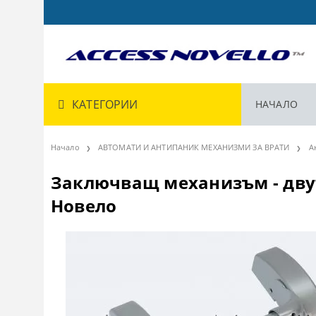
КАТЕГОРИИ
НАЧАЛО
Начало
АВТОМАТИ И АНТИПАНИК МЕХАНИЗМИ ЗА ВРАТИ
А
Заключващ механизъм - двут
Новело