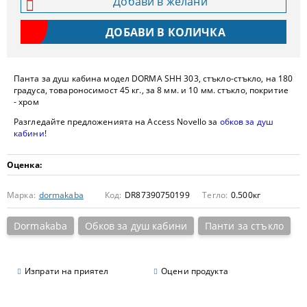
Добави в желани
Панта за душ кабина модел DORMA SHH 303, стъкло-стъкло, на 180
градуса, товароносимост 45 кг., за 8 мм. и 10 мм. стъкло, покритие
- хром
Разгледайте предложенията на Access Novello за
обков за душ
кабини
!
Оценка:
Марка:
dormakaba
Код:
DR87390750199
Тегло:
0.500
кг
Dormakaba
Обков за душ кабини
Панти за стъкло
Изпрати на приятел
Оцени продукта