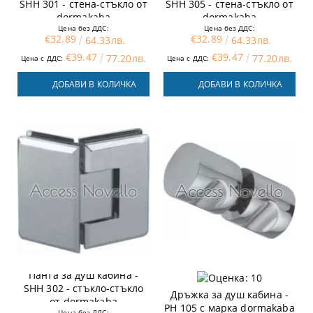
SHH 301 - стена-стъкло от
SHH 305 - стена-стъкло от
dormakaba
dormakaba
Цена без ДДС:
Цена без ДДС:
€32.89
€32.89
64.33лв.
64.33лв.
€39.47
€39.47
77.20лв.
77.20лв.
Цена с ДДС:
Цена с ДДС:
ДОБАВИ В КОЛИЧКА
ДОБАВИ В КОЛИЧКА
Панта за душ кабина -
SHH 302 - стъкло-стъкло
Дръжка за душ кабина -
от dormakaba
PH 105 с марка dormakaba
Цена без ДДС: