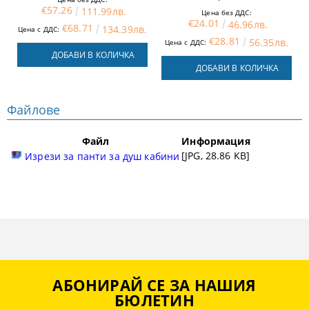
€57.26
111.99лв.
Цена без ДДС:
€24.01
46.96лв.
€68.71
134.39лв.
Цена с ДДС:
€28.81
56.35лв.
Цена с ДДС:
ДОБАВИ В КОЛИЧКА
ДОБАВИ В КОЛИЧКА
Файлове
Файл
Информация
[JPG, 28.86 KB]
Изрези за панти за душ кабини
АБОНИРАЙ СЕ ЗА НАШИЯ
БЮЛЕТИН