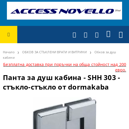
Начало
ОБКОВ ЗА СТЪКЛЕНИ ВРАТИ И ВИТРИНИ
Обков за душ
кабини
Безплатна доставка при поръчки на обща стойност над 200
евро.
Панта за душ кабина - SHH 303 -
стъкло-стъкло от dormakaba