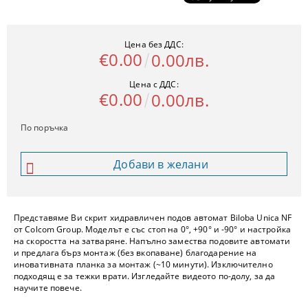
Цена без ДДС:
€0.00
0.00лв.
Цена с ДДС:
€0.00
0.00лв.
По поръчка
Добави в желани
Представяме Ви скрит хидравличен подов автомат Biloba Unica NF
от Colcom Group. Моделът е със стоп на 0°, +90° и -90° и настройка
на скоростта на затваряне. Напълно замества подовите автомати
и предлага бърз монтаж (без вкопаване) благодарение на
иновативната планка за монтаж (~10 минути). Изключително
подходящ е за тежки врати. Изгледайте видеото по-долу, за да
научите повече.