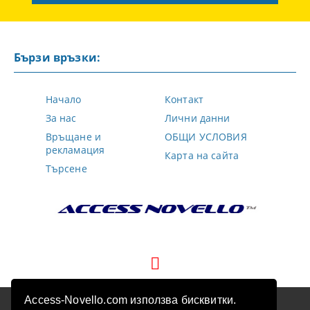
Бързи връзки:
Начало
Контакт
За нас
Лични данни
Връщане и
ОБЩИ УСЛОВИЯ
рекламация
Карта на сайта
Търсене
Access-Novello.com използва бисквитки.
GDPR