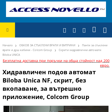
Начало
ОБКОВ ЗА СТЪКЛЕНИ ВРАТИ И ВИТРИНИ
Панти за стъклени
врати и душ кабини - Colcom Group
Скрити хидравлични автомати
Biloba UNICA
Безплатна доставка при поръчки на обща стойност над 200
евро.
Хидравличен подов автомат
Biloba Unica NF, скрит, без
вкопаване, за вътрешно
приложение, Colcom Group