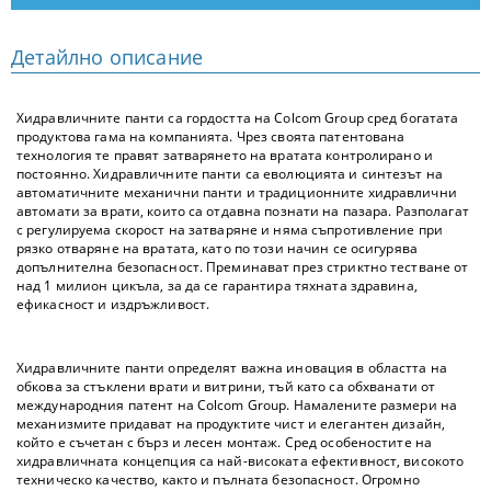
Детайлно описание
Хидравличните панти са гордостта на Colcom Group сред богатата
продуктова гама на компанията. Чрез своята патентована
технология те правят затварянето на вратата контролирано и
постоянно. Хидравличните панти са еволюцията и синтезът на
автоматичните механични панти и традиционните хидравлични
автомати за врати, които са отдавна познати на пазара. Разполагат
с регулируема скорост на затваряне и няма съпротивление при
рязко отваряне на вратата, като по този начин се осигурява
допълнителна безопасност. Преминават през стриктно тестване от
над 1 милион цикъла, за да се гарантира тяхната здравина,
ефикасност и издръжливост.
Хидравличните панти определят важна иновация в областта на
обкова за стъклени врати и витрини, тъй като са обхванати от
международния патент на Colcom Group. Намалените размери на
механизмите придават на продуктите чист и елегантен дизайн,
който е съчетан с бърз и лесен монтаж. Сред особеностите на
хидравличната концепция са най-високата ефективност, високото
техническо качество, както и пълната безопасност. Огромно