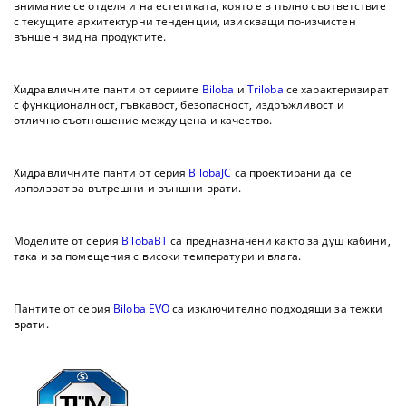
внимание се отделя и на естетиката, която е в пълно съответствие
с текущите архитектурни тенденции, изискващи по-изчистен
външен вид на продуктите.
Хидравличните панти от сериите
Biloba
и
Triloba
се характеризират
с функционалност, гъвкавост, безопасност, издръжливост и
отлично съотношение между цена и качество.
Хидравличните панти от серия
BilobaJC
са проектирани да се
използват за вътрешни и външни врати.
Моделите от серия
BilobaBT
са предназначени както за душ кабини,
така и за помещения с високи температури и влага.
Пантите от серия
Biloba EVO
са изключително подходящи за тежки
врати.