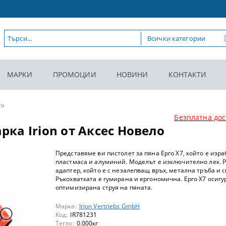
МАРКИ
ПРОМОЦИИ
НОВИНИ
КОНТАКТИ
ти
Безплатна дос
арка Irion от Аксес Новело
Представяме ви пистолет за пяна Ерго Х7, който е изра
пластмаса и алуминий. Моделът е изключително лек. Р
адаптер, който е с незалепващ връх, метална тръба и с
Ръкохватката е гумирана и ергономична. Ерго Х7 осигу
оптимизирана струя на пяната.
Марка:
Irion Vertriebs GmbH
Код:
IR781231
Тегло:
0.000
кг