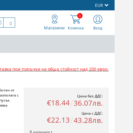
EUR
0
Магазини
Количка
Вход
тавка при поръчки на обща стойност над 200 евро.
ботен от
азполага с
Цена без ДДС:
пусък.
€18.44
36.07лв.
рява
Цена с ДДС:
€22.13
43.28лв.
В наличност