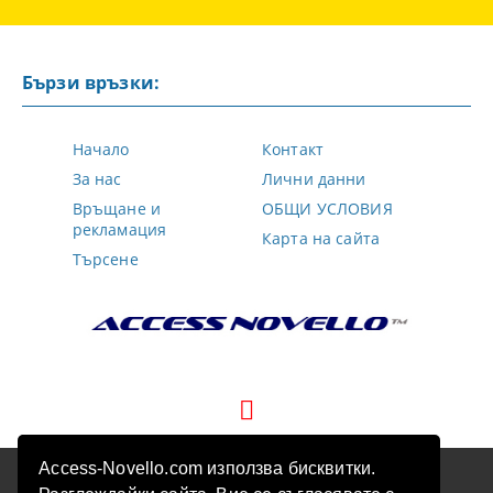
Бързи връзки:
Начало
Контакт
За нас
Лични данни
Връщане и
ОБЩИ УСЛОВИЯ
рекламация
Карта на сайта
Търсене
Access-Novello.com използва бисквитки.
GDPR