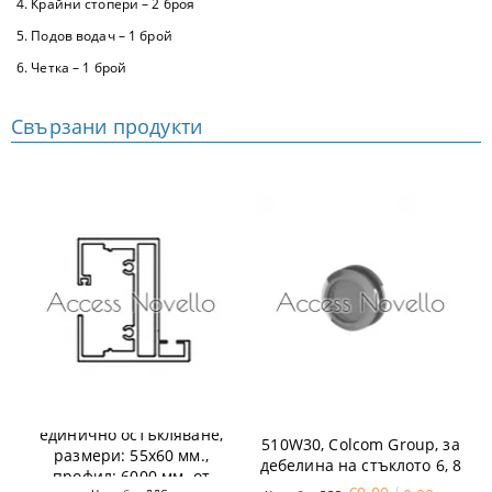
4. Крайни стопери – 2 броя
5. Подов водач – 1 брой
6. Четка – 1 брой
Свързани продукти
Касов профил за
Дръжка тип мида F57
единично остъкляване,
510W30, Colcom Group, за
размери: 55х60 мм.,
дебелина на стъклото 6, 8
профил: 6000 мм. от
и 10 mm