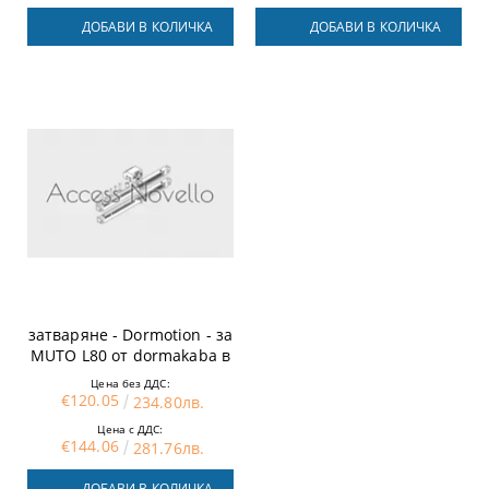
ДОБАВИ В КОЛИЧКА
ДОБАВИ В КОЛИЧКА
Механизъм за плавно
затваряне - Dormоtion - за
MUTO L80 от dormakaba в
Аксес Новело
Цена без ДДС:
€120.05
234.80лв.
Цена с ДДС:
€144.06
281.76лв.
ДОБАВИ В КОЛИЧКА