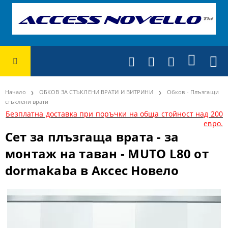
Начало
ОБКОВ ЗА СТЪКЛЕНИ ВРАТИ И ВИТРИНИ
Обков - Плъзгащи
стъклени врати
Безплатна доставка при поръчки на обща стойност над 200
евро.
Сет за плъзгаща врата - за
монтаж на таван - MUTO L80 от
dormakaba в Аксес Новело