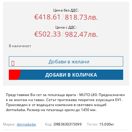
Цена без ДДС:
€418.61
818.73лв.
Цена с ДДС:
€502.33
982.47лв.
В наличност
Добави в желани
Представяме Ви сет за плъзгаща врата - MUTO L80. Предназначен
е за монтаж на таван. Сетът притежава покритие елуксация EV1.
Произведен е от водещата компания в световен мащаб
dormakaba. Размер на плъзгащо крило до 1450 мм.
Марка:
dormakaba
Код:
DR83630315099
Тегло:
15.000
кг