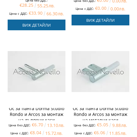
€0.00
0.00лв.
Цена без ДДС:
Doormax в Аксес Новело
Цена без ДДС:
€28.25
55.25лв.
€0.00
0.00лв.
Цена с ДДС:
€33.90
66.30лв.
Цена с ДДС:
ВИЖ ДЕТАЙЛИ
ВИЖ ДЕТАЙЛИ
Ос за панта Dorma Studio
Ос за панта Dorma Studio
Rondo и Arcos за монтаж
Rondo и Arcos за монтаж
на дървени каси
на метални каси
€6.70
€5.05
13.10лв.
9.88лв.
Цена без ДДС:
Цена без ДДС:
€8.04
€6.06
15.72лв.
11.85лв.
Цена с ДДС:
Цена с ДДС: